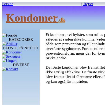
Forside
|
Rejser
Kondomer
.dk
Et kondom er et hylster, som rulles
Forside
således at sæden ikke kommer vide
KATEGORIER
Artikler
både som prævention og til at hindr
BEDSTE PÅ NETTET
overførte sygdomme. For mænd er 
Kondomer
præventionsform, mens der for kvin
Sexlegetøj
række andre.
Lingeri
DIVERSE
De første kondomer blev fremstillet
Kontakt
ikke særlig effektive. De første vi
blev fremstillet af fåretarme eller 
og kan også fås i nutiden.